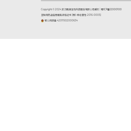
“瞪羚”是