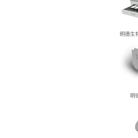
时间
：
地点
地址
展位号