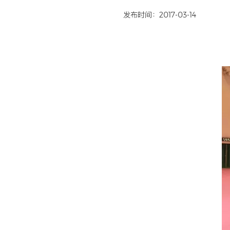
公司新闻
青岛C
发布时间：2017-03